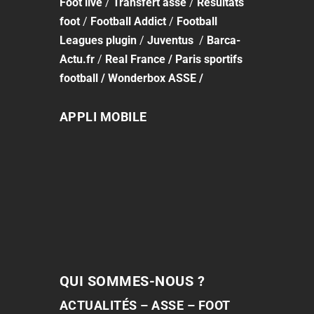
Foot
live
/
Transfert asse
/
Résultats
foot
/
Football Addict
/
Football
Leagues plugin
/
Juventus
/
Barca-
Actu.fr
/
Real France
/
Paris sportifs
football
/
Wonderbox ASSE
/
APPLI MOBILE
QUI SOMMES-NOUS ?
ACTUALITÉS – ASSE – FOOT