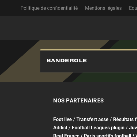
Politique de confidentialité
Mentions légales
Equ
BANDEROLE
NOS PARTENAIRES
Foot
live
/
Transfert asse
/
Résultats 
Addict
/
Football Leagues plugin
/
Juv
Real France
/
Paris sportifs football
/