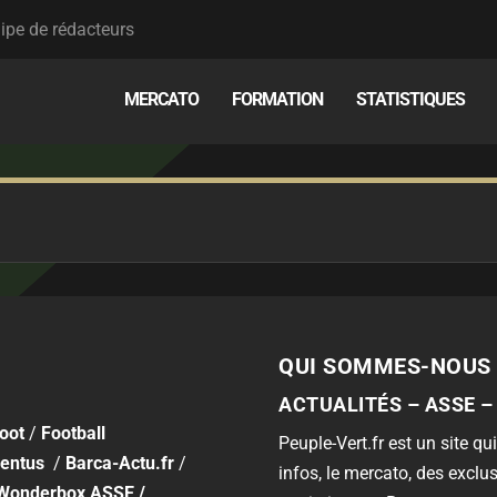
ipe de rédacteurs
MERCATO
FORMATION
STATISTIQUES
QUI SOMMES-NOUS 
ACTUALITÉS – ASSE –
foot
/
Football
Peuple-Vert.fr est un site qui
entus
/
Barca-Actu.fr
/
infos, le mercato, des exclus
Wonderbox ASSE
/