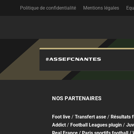
Politique de confidentialité
Mentions légales
Equ
#ASSEFCNANTES
NOS PARTENAIRES
Foot
live
/
Transfert asse
/
Résultats 
Addict
/
Football Leagues plugin
/
Juv
Real France
/
Paris sportifs football
/