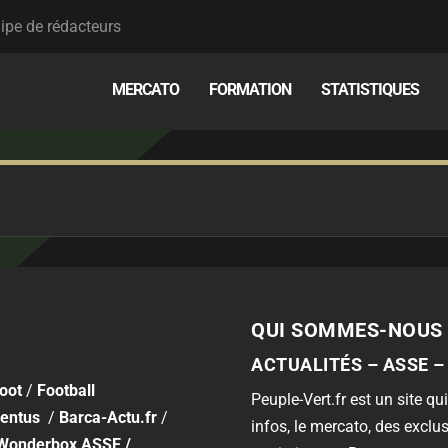
ipe de rédacteurs
MERCATO
FORMATION
STATISTIQUES
QUI SOMMES-NOUS 
ACTUALITÉS – ASSE –
foot
/
Football
Peuple-Vert.fr est un site qui
entus
/
Barca-Actu.fr
/
infos, le mercato, des exclus
Wonderbox ASSE
/