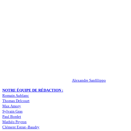
QUI SOMMES-NOUS ?
Actualités – ASSE – Foot
Peuple-Vert.fr est un site qui traite l’actualité de l’AS St-Etienne. Les
infos, le mercato, des exclus, les résultats, les classements, les
statistiques… Retrouvez tout ce qui concerne votre club de coeur !
RESPONSABLE DE LA PUBLICATION :
Alexandre Sanfilippo
NOTRE ÉQUIPE DE RÉDACTION :
Romain Aublanc
Thomas Delcourt
Max Amory
Sylvain Gras
Paul Bordet
Mathéo Peyron
Clément Estrat–Baudry