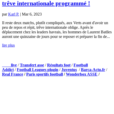
trêve internationale programmé !
par
Karl P.
|
Mar 6, 2023
Il reste deux matchs, plutôt compliqués, aux Verts avant d'avoir un
peu de repos et répit, trêve internationale oblige. Après le
déplacement chez les leaders havrais, les hommes de Laurent Batlles
auront une quinzaine de jours pour se reposer et préparer la fin de...
lire plus
NOS PARTENAIRES
Foot
live
/
Transfert asse
/
Résultats foot
/
Football
Addict
/
Football Leagues plugin
/
Juventus
/
Barca-Actu.fr
/
Real France
/
Paris sportifs football
/
Wonderbox ASSE
/
Appli mobile