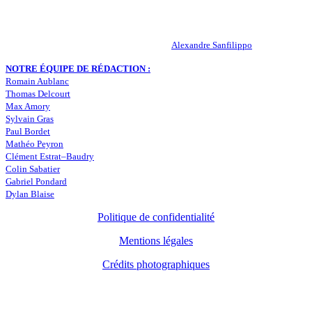
statistiques… Retrouvez tout ce qui concerne votre club de coeur !
RESPONSABLE DE LA PUBLICATION :
Alexandre Sanfilippo
NOTRE ÉQUIPE DE RÉDACTION :
Romain Aublanc
Thomas Delcourt
Max Amory
Sylvain Gras
Paul Bordet
Mathéo Peyron
Clément Estrat–Baudry
Colin Sabatier
Gabriel Pondard
Dylan Blaise
Politique de confidentialité
Mentions légales
Crédits photographiques