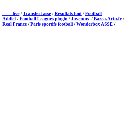
NOS PARTENAIRES
Foot
live
/
Transfert asse
/
Résultats foot
/
Football
Addict
/
Football Leagues plugin
/
Juventus
/
Barca-Actu.fr
/
Real France
/
Paris sportifs football
/
Wonderbox ASSE
/
Appli mobile
QUI SOMMES-NOUS ?
Actualités – ASSE – Foot
Peuple-Vert.fr est un site qui traite l’actualité de l’AS St-Etienne. Les
infos, le mercato, des exclus, les résultats, les classements, les