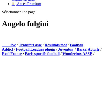
Accès Premium
♛
Sélectionner une page
Angelo fulgini
NOS PARTENAIRES
Foot
live
/
Transfert asse
/
Résultats foot
/
Football
Addict
/
Football Leagues plugin
/
Juventus
/
Barca-Actu.fr
/
Real France
/
Paris sportifs football
/
Wonderbox ASSE
/
Appli mobile