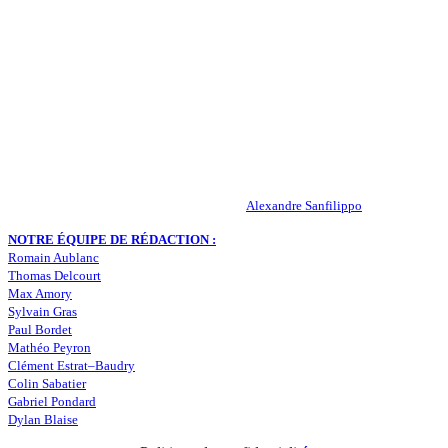
QUI SOMMES-NOUS ?
Actualités – ASSE – Foot
Peuple-Vert.fr est un site qui traite l’actualité de l’AS St-Etienne. Les
infos, le mercato, des exclus, les résultats, les classements, les
statistiques… Retrouvez tout ce qui concerne votre club de coeur !
RESPONSABLE DE LA PUBLICATION :
Alexandre Sanfilippo
NOTRE ÉQUIPE DE RÉDACTION :
Romain Aublanc
Thomas Delcourt
Max Amory
Sylvain Gras
Paul Bordet
Mathéo Peyron
Clément Estrat–Baudry
Colin Sabatier
Gabriel Pondard
Dylan Blaise