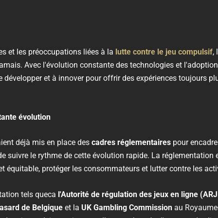
s et les préoccupations liées à la
lutte contre le jeu compulsif
,
amais. Avec l'évolution constante des technologies et l'adoptio
se développer et à innover pour offrir des expériences toujours p
ante évolution
ient déjà mis en place des
cadres réglementaires
pour encadrer 
 de suivre le rythme de cette évolution rapide. La réglementation e
 équitable, protéger les consommateurs et lutter contre les activ
ation tels queca
l'Autorité de régulation des jeux en ligne (AR
asard de Belgique
et la
UK Gambling Commission
au Royaume-U