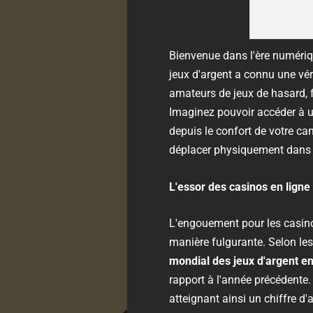
Bienvenue dans l'ère numéri
jeux d'argent a connu une vér
amateurs de jeux de hasard, 
Imaginez pouvoir accéder à u
depuis le confort de votre c
déplacer physiquement dans u
L'essor des casinos en ligne
L'engouement pour les casinos
manière fulgurante. Selon les
mondial des jeux d'argent en 
rapport à l'année précédente.
atteignant ainsi un chiffre d'