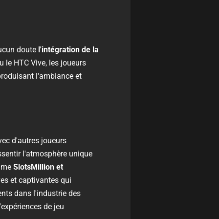
aucun doute
l'intégration de la
u le HTC Vive, les joueurs
produisant l'ambiance et
vec d'autres joueurs
ssentir l'atmosphère unique
omme
SlotsMillion et
es et captivantes qui
ents dans l'industrie des
'expériences de jeu