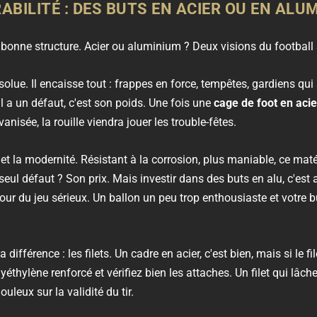
BILITÉ : DES BUTS EN ACIER OU EN ALU
 bonne structure. Acier ou aluminium ? Deux visions du football 
bsolue. Il encaisse tout : frappes en force, tempêtes, gardiens q
il a un défaut, c'est son poids. Une fois une
cage de foot en acie
vanisée, la rouille viendra jouer les trouble-fêtes.
 et la modernité. Résistant à la corrosion, plus maniable, ce mat
seul défaut ? Son prix. Mais investir dans des buts en alu, c'est 
ur du jeu sérieux. Un ballon un peu trop enthousiaste et votre b
a différence : les filets. Un cadre en acier, c'est bien, mais si le fil
lyéthylène renforcé et vérifiez bien les attaches. Un filet qui lâ
uleux sur la validité du tir.