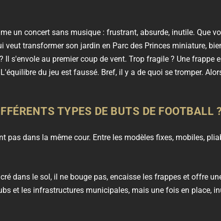
me un concert sans musique : frustrant, absurde, inutile. Que v
 veut transformer son jardin en Parc des Princes miniature, bien
 Il s'envole au premier coup de vent. Trop fragile ? Une frappe en 
 L'équilibre du jeu est faussé. Bref, il y a de quoi se tromper. Alo
IFFÉRENTS TYPES DE BUTS DE FOOTBALL 
t pas dans la même cour. Entre les modèles fixes, mobiles, plia
ncré dans le sol, il ne bouge pas, encaisse les frappes et offre un
lubs et les infrastructures municipales, mais une fois en place, inu