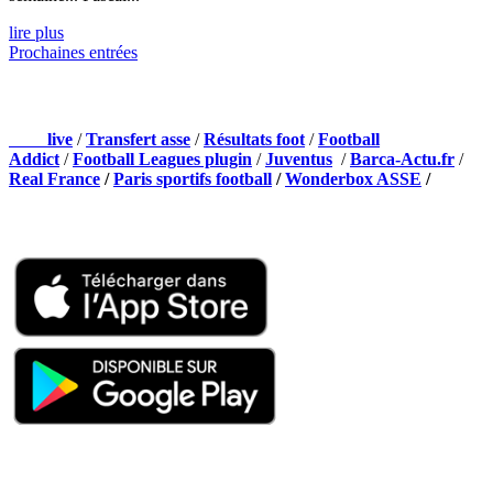
lire plus
Prochaines entrées
NOS PARTENAIRES
Foot
live
/
Transfert asse
/
Résultats foot
/
Football
Addict
/
Football Leagues plugin
/
Juventus
/
Barca-Actu.fr
/
Real France
/
Paris sportifs football
/
Wonderbox ASSE
/
Appli mobile
QUI SOMMES-NOUS ?