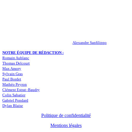
Actualités – ASSE – Foot
Peuple-Vert.fr est un site qui traite l’actualité de l’AS St-Etienne. Les
infos, le mercato, des exclus, les résultats, les classements, les
statistiques… Retrouvez tout ce qui concerne votre club de coeur !
RESPONSABLE DE LA PUBLICATION :
Alexandre Sanfilippo
NOTRE ÉQUIPE DE RÉDACTION :
Romain Aublanc
Thomas Delcourt
Max Amory
Sylvain Gras
Paul Bordet
Mathéo Peyron
Clément Estrat–Baudry
Colin Sabatier
Gabriel Pondard
Dylan Blaise
Politique de confidentialité
Mentions légales