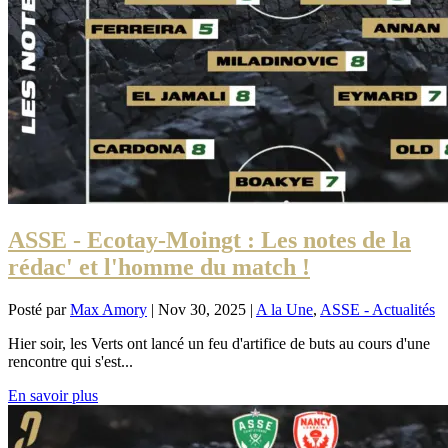
ASSE - Ecotay-Moingt : Les notes de la
rédac' et l'homme du match !
Posté par
Max Amory
|
Nov 30, 2025
|
A la Une
,
ASSE - Actualités
Hier soir, les Verts ont lancé un feu d'artifice de buts au cours d'une
rencontre qui s'est...
En savoir plus