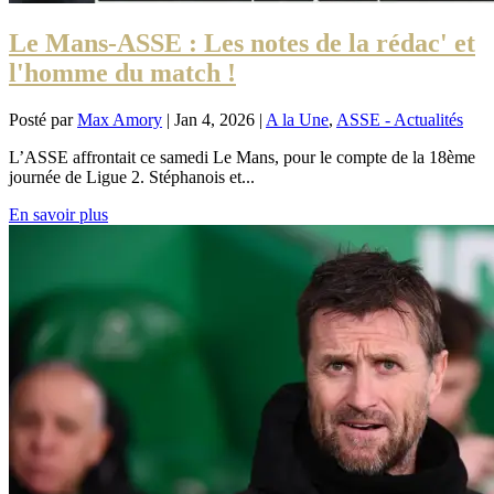
Le Mans-ASSE : Les notes de la rédac' et
l'homme du match !
Posté par
Max Amory
|
Jan 4, 2026
|
A la Une
,
ASSE - Actualités
L’ASSE affrontait ce samedi Le Mans, pour le compte de la 18ème
journée de Ligue 2. Stéphanois et...
En savoir plus