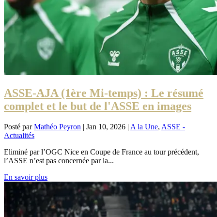
ASSE-AJA (1ère Mi-temps) : Le résumé
complet et le but de l'ASSE en images
Posté par
Mathéo Peyron
|
Jan 10, 2026
|
A la Une
,
ASSE -
Actualités
Eliminé par l’OGC Nice en Coupe de France au tour précédent,
l’ASSE n’est pas concernée par la...
En savoir plus