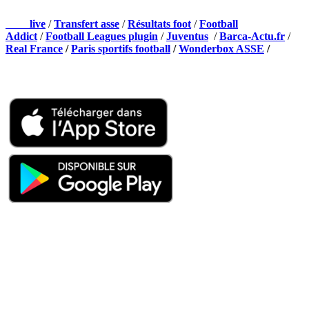
Foot
live
/
Transfert asse
/
Résultats foot
/
Football
Addict
/
Football Leagues plugin
/
Juventus
/
Barca-Actu.fr
/
Real France
/
Paris sportifs football
/
Wonderbox ASSE
/
Appli mobile
QUI SOMMES-NOUS ?
Actualités – ASSE – Foot
Peuple-Vert.fr est un site qui traite l’actualité de l’AS St-Etienne. Les
infos, le mercato, des exclus, les résultats, les classements, les
statistiques… Retrouvez tout ce qui concerne votre club de coeur !