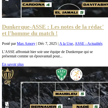
Dunkerque-ASSE : Les notes de la rédac'
et l'homme du match !
Posté par
Max Amory
|
Déc 7, 2025
|
A la Une
,
ASSE - Actualités
L'ASSE affrontait hier soir une équipe de Dunkerque qui se
présentait comme un épouvantail pour...
En savoir plus