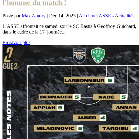
l'homme du match !
Posté par
Max Amory
|
Déc 14, 2025
|
A la Une
,
ASSE - Actualités
L’ASSE affrontait ce samedi soir le SC Bastia à Geoffroy-Guichard,
dans le cadre de la 17ᵉ journée...
En savoir plus