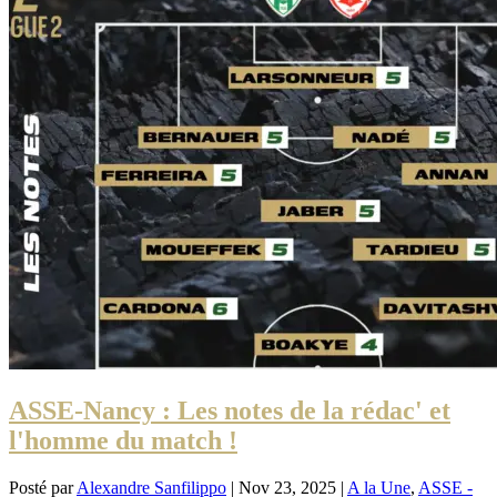
ASSE-Nancy : Les notes de la rédac' et
l'homme du match !
Posté par
Alexandre Sanfilippo
|
Nov 23, 2025
|
A la Une
,
ASSE -