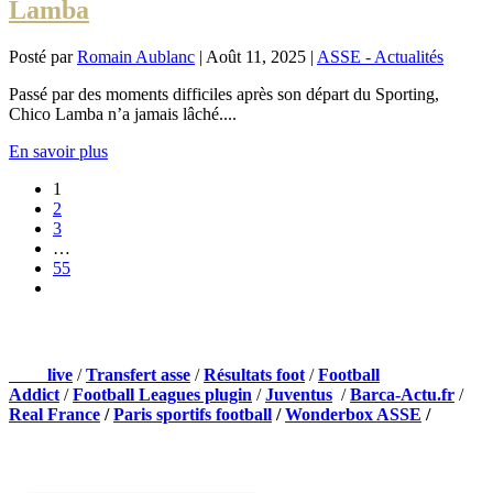
Lamba
Posté par
Romain Aublanc
|
Août 11, 2025
|
ASSE - Actualités
Passé par des moments difficiles après son départ du Sporting,
Chico Lamba n’a jamais lâché....
En savoir plus
1
2
3
…
55
NOS PARTENAIRES
Foot
live
/
Transfert asse
/
Résultats foot
/
Football
Addict
/
Football Leagues plugin
/
Juventus
/
Barca-Actu.fr
/
Real France
/
Paris sportifs football
/
Wonderbox ASSE
/
Appli mobile