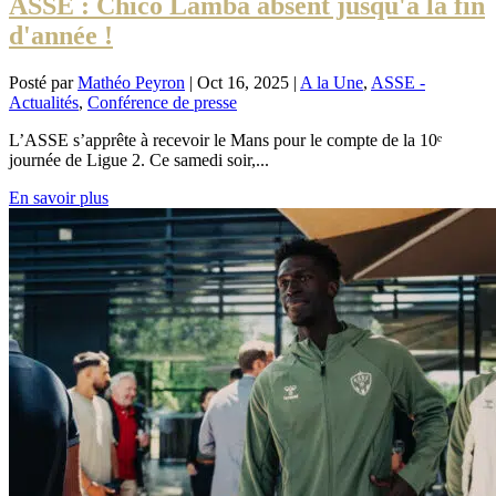
ASSE : Chico Lamba absent jusqu'à la fin
d'année !
Posté par
Mathéo Peyron
|
Oct 16, 2025
|
A la Une
,
ASSE -
Actualités
,
Conférence de presse
L’ASSE s’apprête à recevoir le Mans pour le compte de la 10ᵉ
journée de Ligue 2. Ce samedi soir,...
En savoir plus