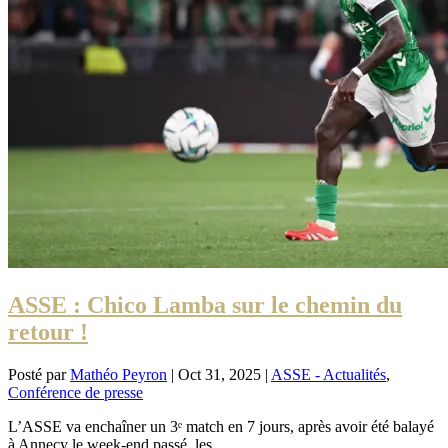
ASSE : Chico Lamba sur le chemin du
retour !
Posté par
Mathéo Peyron
|
Oct 31, 2025
|
ASSE - Actualités
,
Conférence de presse
L’ASSE va enchaîner un 3ᵉ match en 7 jours, après avoir été balayé
à Annecy le week-end passé, les...