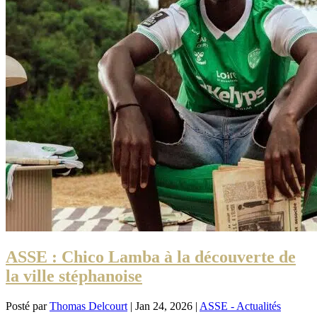
ASSE : Chico Lamba à la découverte de
la ville stéphanoise
Posté par
Thomas Delcourt
|
Jan 24, 2026
|
ASSE - Actualités