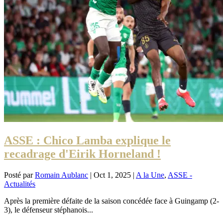
ASSE : Chico Lamba explique le
recadrage d'Eirik Horneland !
Posté par
Romain Aublanc
|
Oct 1, 2025
|
A la Une
,
ASSE -
Actualités
Après la première défaite de la saison concédée face à Guingamp (2-
3), le défenseur stéphanois...