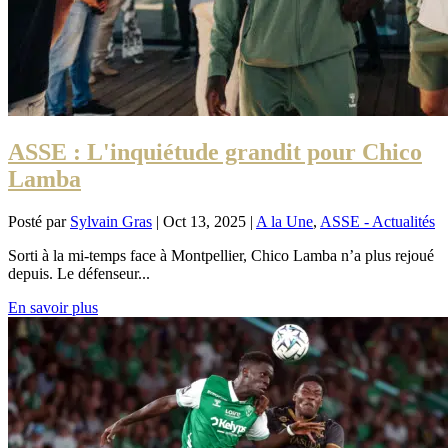
ASSE : L'inquiétude grandit pour Chico
Lamba
Posté par
Sylvain Gras
|
Oct 13, 2025
|
A la Une
,
ASSE - Actualités
Sorti à la mi-temps face à Montpellier, Chico Lamba n’a plus rejoué
depuis. Le défenseur...
En savoir plus