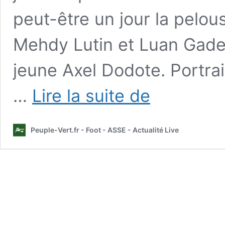
peut-être un jour la pelo
Mehdy Lutin et Luan Gadeg
jeune Axel Dodote. Portrai
Le
…
Lire la suite de
nouveau
Wesley
Fofana
Peuple-Vert.fr - Foot - ASSE - Actualité Live
du
centre
de
l’ASSE
identifié
?