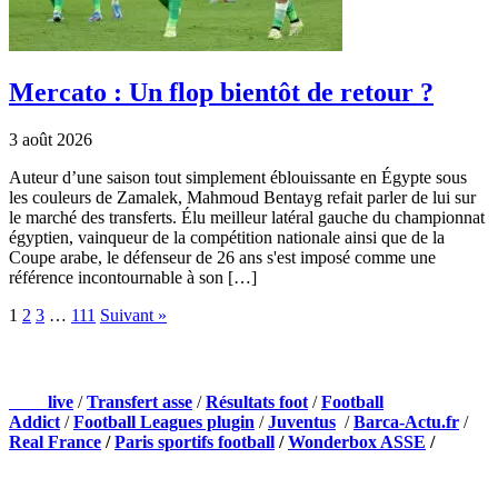
Mercato : Un flop bientôt de retour ?
3 août 2026
Auteur d’une saison tout simplement éblouissante en Égypte sous
les couleurs de Zamalek, Mahmoud Bentayg refait parler de lui sur
le marché des transferts. Élu meilleur latéral gauche du championnat
égyptien, vainqueur de la compétition nationale ainsi que de la
Coupe arabe, le défenseur de 26 ans s'est imposé comme une
référence incontournable à son […]
1
2
3
…
111
Suivant »
NOS PARTENAIRES
Foot
live
/
Transfert asse
/
Résultats foot
/
Football
Addict
/
Football Leagues plugin
/
Juventus
/
Barca-Actu.fr
/
Real France
/
Paris sportifs football
/
Wonderbox ASSE
/
Appli mobile