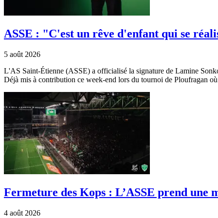
ASSE : "C'est un rêve d'enfant qui se réali
5 août 2026
L'AS Saint-Étienne (ASSE) a officialisé la signature de Lamine Sonko, 
Déjà mis à contribution ce week-end lors du tournoi de Ploufragan où l
Fermeture des Kops : L’ASSE prend une me
4 août 2026