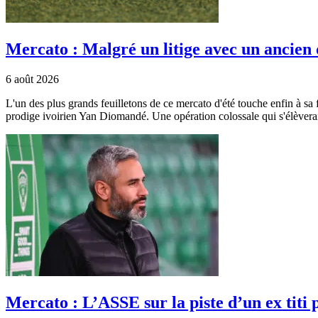
Mercato : Malgré un litige avec un ancien
6 août 2026
L'un des plus grands feuilletons de ce mercato d'été touche enfin à sa f
prodige ivoirien Yan Diomandé. Une opération colossale qui s'élèverai
Mercato : L’ASSE sur la piste d’un ex titi 